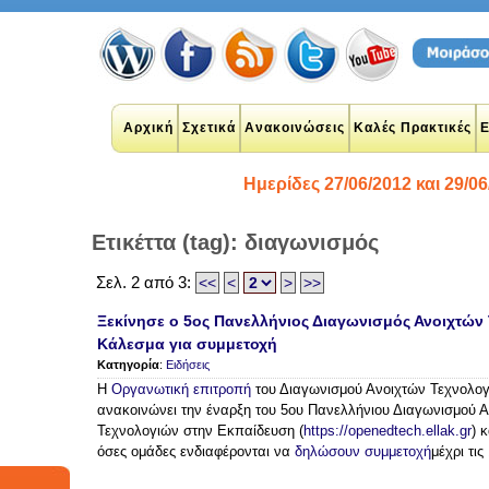
Αρχική
Σχετικά
Ανακοινώσεις
Καλές Πρακτικές
Ε
Ημερίδες 27/06/2012 και 29/06
Ετικέττα (tag): διαγωνισμός
Σελ. 2 από 3:
<<
<
>
>>
plications
Ξεκίνησε ο 5ος Πανελλήνιος Διαγωνισμός Ανοιχτών
 networks
Κάλεσμα για συμμετοχή
y
google
Κατηγορία
:
Ειδήσεις
udents
n
Η
Οργανωτική επιτροπή
του Διαγωνισμού Ανοιχτών Τεχνολογ
twitter
ανακοινώνει την έναρξη του 5ου Πανελλήνιου Διαγωνισμού 
ook
Τεχνολογιών στην Εκπαίδευση (
https://openedtech.ellak.gr
) 
θητές
όσες ομάδες ενδιαφέρονται να
δηλώσουν συμμετοχή
μέχρι τις
student