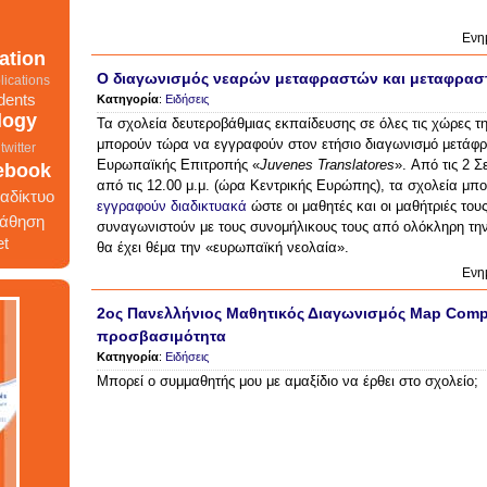
Ενη
Ο διαγωνισμός νεαρών μεταφραστών και μεταφραστρ
ation
Κατηγορία
:
Ειδήσεις
lications
Τα σχολεία δευτεροβάθμιας εκπαίδευσης σε όλες τις χώρες τ
dents
μπορούν τώρα να εγγραφούν στον ετήσιο διαγωνισμό μετάφρ
logy
Ευρωπαϊκής Επιτροπής «
Juvenes Translatores
». Από τις 2 Σ
twitter
από τις 12.00 μ.μ. (ώρα Κεντρικής Ευρώπης), τα σχολεία μπ
ebook
εγγραφούν διαδικτυακά
ώστε οι μαθητές και οι μαθήτριές του
ιαδίκτυο
συναγωνιστούν με τους συνομήλικους τους από ολόκληρη την
θα έχει θέμα την «ευρωπαϊκή νεολαία».
άθηση
et
Ενη
2oς Πανελλήνιος Μαθητικός Διαγωνισμός Map Comp
προσβασιμότητα
Κατηγορία
:
Ειδήσεις
γωνισμός
ίκτυο
Μπορεί ο συμμαθητής μου με αμαξίδιο να έρθει στο σχολείο;
ητές
ts
google
school