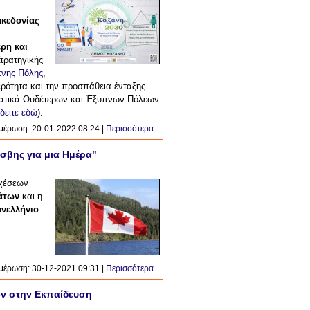
κεδονίας
ερη και
Στρατηγικής
νης Πόλης
,
ερότητα και την προσπάθεια ένταξης
ματικά Ουδέτερων και Έξυπνων Πόλεων
δείτε εδώ
).
μέρωση: 20-01-2022 08:24 |
Περισσότερα...
σβης για μια Ημέρα"
σχέσεων
άτων
και η
νελλήνιο
μέρωση: 30-12-2021 09:31 |
Περισσότερα...
ών στην Εκπαίδευση