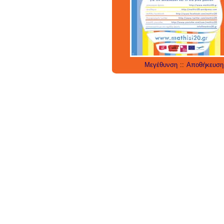
education
μάθηση
social n
social media
tech
έρευνα
internet
twitter
εργαλεία
applica
Μεγέθυνση
::
Αποθήκευση