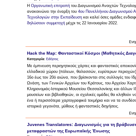
Η
Οργανωτική επιτροπή
του Διαγωνισμού Ανοιχτών Τεχνολογ
ανακοινώνει την έναρξη του
4ου Πανελλήνιου Διαγωνισμού Α
Τεχνολογιών στην Εκπαίδευση
και καλεί όσες ομάδες ενδιαφ
δηλώσουν συμμετοχή
μέχρι τις 22 Ιανουαρίου 2022.
Ενη
Hack the Map: Φανταστικοί Κόσμοι (Μαθητικός Δια
Κατηγορία
:
Ειδήσεις
Με έμπνευση περιηγητικούς χάρτες και φανταστικές απεικονί
ελλαδικού χώρου (πόλεων, θαλασσών, ευρύτερων περιοχών)
16ο έως τον 20ό αιώνα, που βρίσκονται στις συλλογές του Ιδ
Ωνάση, των Γενικών Αρχείων του Κράτους, του Αρχείου Χαρ
Κληρονομιάς-Ιστορικού Μουσείου Θεσσαλονίκης και άλλων Ι
μουσείων και βιβλιοθηκών, οι σχολικές ομάδες θα κληθούν ν
ένα ή περισσότερα χαρτογραφικά τεκμήρια και να τα συνδέσ
ιστορικά γεγονότα, μύθους ή φανταστικές διηγήσεις.
Ενη
Juvenes Translatores: Διαγωνισμός για τη βράβευ
μεταφραστών της Ευρωπαϊκής Ένωσης