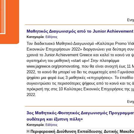
etworks
nology
tions
Ενη
Μαθητικός Διαγωνισμός από το Junior Achievement
Κατηγορία
:
Ειδήσεις
Τον διαδικτυακό Μαθητικό Διαγωνισμό «Καλύτερο Promo Vid
Εικονικών Επιχειρήσεων 2022» διοργανώνει για δεύτερη συ
χρονιά το Junior Achievement Greece και καλεί το κοινό να ψ
αγαπημένη του μαθητική «start up»! Στην πλατφόρμα
www.jagreece.org/promovoting, που θα είναι ανοιχτή έως 11 
2022, το κοινό θα μπορεί να δει τις συμμετοχές από Γυμνάσι
ψηφίσει μια φορά έως 3 μαθητικές «επιχειρήσεις». Το έπαθλο
συγκεντρώσει τις περισσότερες ψήφους από το κοινό και τις 
πρόκρισή της στις 10 Καλύτερες Εικονικές Επιχειρήσεις της χ
2022.
Ενη
3ος Μαθητικός-Φοιτητικός Διαγωνισμός Προγραμματ
ουδέτερη και έξυπνη πόλη»
Κατηγορία
:
Ειδήσεις
Η
Περιφερειακή Διεύθυνση Εκπαίδευσης Δυτικής Μακεδο