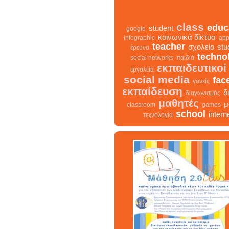
class
educ
student
google
κοινωνικά δίκτυα
infographic
app
teacher
σχολείο
stu
έρευνα
techno
social networks
παιδιά
εκπαιδευτικοί
εργαλεία
social media
fac
γονείς
εκπαίδευση
δ
διαγωνισμός
μαθητές
μ
classroom
games
school
intern
τεχνολογία
class
σχολείο
infographic
δια
facebook
teacher
διαδ
μαθ
κοινωνικά δίκτυα
γονείς
εκπαίδευση
studen
εκπαιδευτικοί
classroom
student
τεχνολογία
παιδιά
games