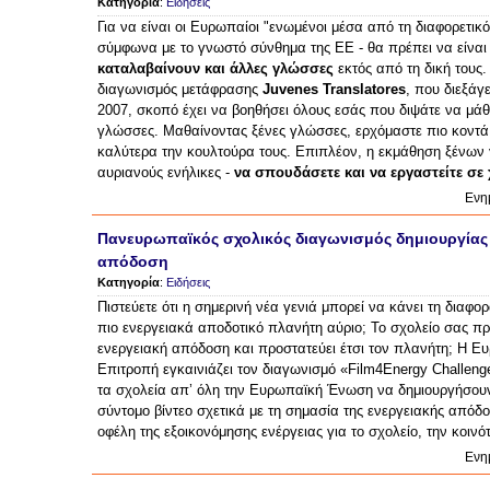
Κατηγορία
:
Ειδήσεις
Για να είναι οι Ευρωπαίοι "ενωμένοι μέσα από τη διαφορετικό
σύμφωνα με το γνωστό σύνθημα της ΕΕ - θα πρέπει να είναι
καταλαβαίνουν και άλλες γλώσσες
εκτός από τη δική τους.
διαγωνισμός μετάφρασης
Juvenes Translatores
, που διεξάγ
2007, σκοπό έχει να βοηθήσει όλους εσάς που διψάτε να μάθ
γλώσσες. Μαθαίνοντας ξένες γλώσσες, ερχόμαστε πιο κοντά
καλύτερα την κουλτούρα τους. Επιπλέον, η εκμάθηση ξένων
αυριανούς ενήλικες -
να σπουδάσετε και να εργαστείτε σ
Ενη
Πανευρωπαϊκός σχολικός διαγωνισμός δημιουργίας β
απόδοση
Κατηγορία
:
Ειδήσεις
Πιστεύετε ότι η σημερινή νέα γενιά μπορεί να κάνει τη διαφορ
πιο ενεργειακά αποδοτικό πλανήτη αύριο; Το σχολείο σας πρ
ενεργειακή απόδοση και προστατεύει έτσι τον πλανήτη; Η Ευ
Επιτροπή εγκαινιάζει τον διαγωνισμό «Film4Energy Challenge
τα σχολεία απ’ όλη την Ευρωπαϊκή Ένωση να δημιουργήσουν
σύντομο βίντεο σχετικά με τη σημασία της ενεργειακής απόδ
οφέλη της εξοικονόμησης ενέργειας για το σχολείο, την κοινό
Ενη