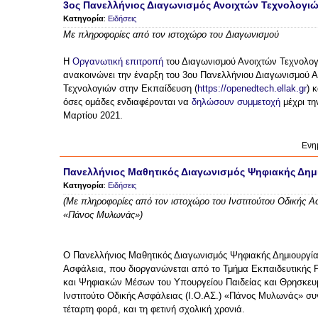
3ος Πανελλήνιος Διαγωνισμός Ανοιχτών Τεχνολογι
Κατηγορία
:
Ειδήσεις
Με πληροφορίες από τον ιστοχώρο του Διαγωνισμού
Η
Οργανωτική επιτροπή
του Διαγωνισμού Ανοιχτών Τεχνολογ
ανακοινώνει την έναρξη του 3ου Πανελλήνιου Διαγωνισμού 
Τεχνολογιών στην Εκπαίδευση (
https://openedtech.ellak.gr
) 
όσες ομάδες ενδιαφέρονται να
δηλώσουν συμμετοχή
μέχρι τη
Μαρτίου 2021.
Ενη
Πανελλήνιος Μαθητικός Διαγωνισμός Ψηφιακής Δημι
Κατηγορία
:
Ειδήσεις
(Με πληροφορίες από τον ιστοχώρο του Ινστιτούτου Οδικής Ασ
«Πάνος Μυλωνάς»)
Ο Πανελλήνιος Μαθητικός Διαγωνισμός Ψηφιακής Δημιουργία
Ασφάλεια, που διοργανώνεται από το Τμήμα Εκπαιδευτικής 
και Ψηφιακών Μέσων του Υπουργείου Παιδείας και Θρησκευ
Ινστιτούτο Οδικής Ασφάλειας (Ι.Ο.ΑΣ.) «Πάνος Μυλωνάς» συν
τέταρτη φορά, και τη φετινή σχολική χρονιά.