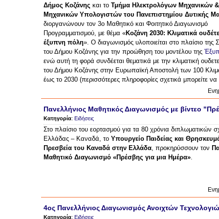
Δήμος Κοζάνης
και το
Τμήμα Ηλεκτρολόγων Μηχανικών &
Μηχανικών Υπολογιστών του Πανεπιστημίου Δυτικής Μα
διοργανώνουν τον 3ο Μαθητικό και Φοιτητικό Διαγωνισμό
Προγραμματισμού, με θέμα «
Κοζάνη 2030: Κλιματικά ουδέτ
έξυπνη πόλη
». Ο διαγωνισμός υλοποιείται στο πλαίσιο της 
του Δήμου Κοζάνης για την προώθηση του μοντέλου της
Έξυπ
ενώ αυτή τη φορά συνδέεται θεματικά με την κλιματική ουδετ
του Δήμου Κοζάνης στην Ευρωπαϊκή Αποστολή των 100 Κλι
έως το 2030 (περισσότερες πληροφορίες σχετικά μπορείτε να
Ενη
Πανελλήνιος Μαθητικός Διαγωνισμός με βίντεο "Πρέ
Κατηγορία
:
Ειδήσεις
Στο πλαίσιο του εορτασμού για τα 80 χρόνια διπλωματικών 
Ελλάδας – Καναδά, το
Υπουργείο Παιδείας και Θρησκευμ
Πρεσβεία του Καναδά στην Ελλάδα
, προκηρύσσουν τον
Πα
Μαθητικό Διαγωνισμό «Πρέσβης για μια Ημέρα»
.
Ενη
4ος Πανελλήνιος Διαγωνισμός Ανοιχτών Τεχνολογι
Κατηγορία
:
Ειδήσεις