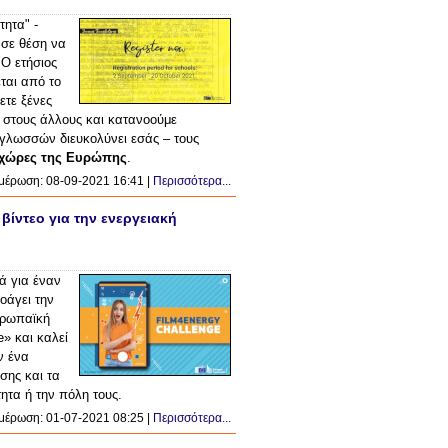
τητα" -
 σε θέση να
 Ο ετήσιος
εται από το
ετε ξένες
 στους άλλους και κατανοούμε
 γλωσσών διευκολύνει εσάς – τους
ε χώρες της Ευρώπης
.
μέρωση: 08-09-2021 16:41 |
Περισσότερα...
ίντεο για την ενεργειακή
ά για έναν
οάγει την
ρωπαϊκή
» και καλεί
 ένα
οσης και τα
τητα ή την πόλη τους.
μέρωση: 01-07-2021 08:25 |
Περισσότερα...