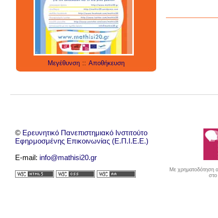
social media
technology
έρευνα
internet
twitter
εργαλεία
applications
Μεγέθυνση
::
Αποθήκευση
©
Ερευνητικό Πανεπιστημιακό Ινστιτούτο
Εφηρμοσμένης Επικοινωνίας (Ε.Π.Ι.Ε.Ε.)
E-mail:
info@mathisi20.gr
Με χρηματοδότηση απ
στο