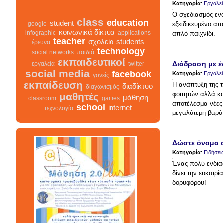
Κατηγορία
:
Εργαλεί
Ο σχεδιασμός ενό
εξειδικευμένο απ
class
education
student
google
απλό παιχνίδι.
κοινωνικά δίκτυα
infographic
applications
teacher
σχολείο
students
έρευνα
technology
social networks
παιδιά
Διάδραση με έ
εκπαιδευτικοί
εργαλεία
twitter
Κατηγορία
:
Εργαλεί
social media
facebook
γονείς
Η ανάπτυξη της τ
εκπαίδευση
διαδίκτυο
διαγωνισμός
φοιτητών αλλά κα
μαθητές
μάθηση
classroom
games
αποτέλεσμα νέες 
school
internet
μεγαλύτερη βαρύτ
τεχνολογία
Δώστε όνομα σ
class
σχολείο
Κατηγορία
:
Ειδήσει
infographic
διαγωνισμός
facebook
teacher
διαδίκτυο
Ένας πολύ ενδιαφ
μαθητές
δίνει την ευκαιρί
κοινωνικά δίκτυα
γονείς
εκπαίδευση
δορυφόρου!
students
εκπαιδευτικοί
classroom
google
school
student
τεχνολογία
παιδιά
games
education
μάθηση
social networks