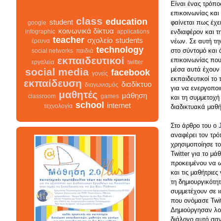
Είναι ένας τρόπο
επικοινωνίας κα
φαίνεται πως έχει
class
education
student
google
ενδιαφέρον και τ
κοινωνικά δίκτυα
infographic
applications
νέων. Σε αυτή τη
teacher
σχολείο
students
έρευνα
στο σύντομό και
technology
social networks
παιδιά
επικοινωνίας που
εκπαιδευτικοί
εργαλεία
twitter
μέσα αυτά έχουν 
social media
facebook
εκπαιδευτικοί το 
γονείς
εκπαίδευση
για να ενεργοποι
διαδίκτυο
διαγωνισμός
και τη συμμετοχή
μαθητές
μάθηση
classroom
games
διαδικτυακά μαθ
school
internet
τεχνολογία
Στο άρθρο του ο
αναφέρει τον τρό
χρησιμοποίησε το
class
σχολείο
infographic
διαγωνισμός
Twitter για το μά
facebook
teacher
διαδίκτυο
προκειμένου να ω
μαθητές
κοινωνικά δίκτυα
και τις μαθήτριε
γονείς
εκπαίδευση
τη δημιουργικότητ
students
συμμετέχουν σε ι
εκπαιδευτικοί
classroom
google
που ονόμασε Twit
school
student
τεχνολογία
παιδιά
games
Δημιούργησαν λογ
education
μάθηση
social networks
διάλογο αυτό σαν