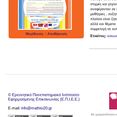
social media
technology
έρευνα
στιγμές και γεγο
internet
twitter
εργαλεία
applications
αναφέρονταν σε 
μαθήτριες , συζη
πλαίσιο είναι ζη
αλλά και θέματα 
συμμετοχή σε αυτ
Μεγέθυνση
::
Αποθήκευση
Ετικέττες:
κοινω
©
Ερευνητικό Πανεπιστημιακό Ινστιτούτο
Εφηρμοσμένης Επικοινωνίας (Ε.Π.Ι.Ε.Ε.)
E-mail:
info@mathisi20.gr
Με χρηματοδότηση απ