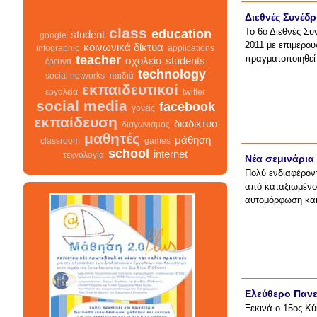
Διεθνές Συνέδ
Το 6ο Διεθνές Συ
class
education
student
2011 με επιμέρο
google
κοινωνικά δίκτυα
πραγματοποιηθεί 
infographic
applications
teacher
σχολείο
students
έρευνα
technology
social networks
παιδιά
εκπαιδευτικοί
εργαλεία
twitter
social media
facebook
γονείς
εκπαίδευση
διαδίκτυο
διαγωνισμός
μαθητές
μάθηση
classroom
games
Νέα σεμινάρια
school
internet
τεχνολογία
Πολύ ενδιαφέρον
από καταξιωμένου
αυτομόρφωση και 
class
σχολείο
infographic
διαγωνισμός
facebook
teacher
διαδίκτυο
μαθητές
κοινωνικά δίκτυα
γονείς
εκπαίδευση
students
εκπαιδευτικοί
classroom
google
Ελεύθερο Πανε
school
student
τεχνολογία
παιδιά
games
Ξεκινά ο 15ος Κύ
education
μάθηση
social networks