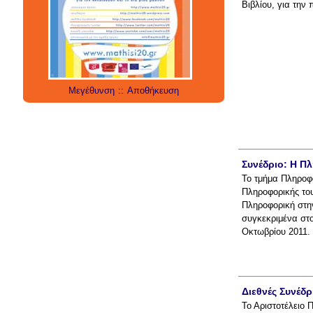
Βιβλίου, για την
social media
technology
έρευνα
internet
twitter
εργαλεία
applications
Μεγέθυνση
::
Αποθήκευση
Συνέδριο: Η Π
Το τμήμα Πληροφο
Πληροφορικής του
Πληροφορική στη
συγκεκριμένα στ
Οκτωβρίου 2011.
Διεθνές Συνέδρ
Το Αριστοτέλειο 