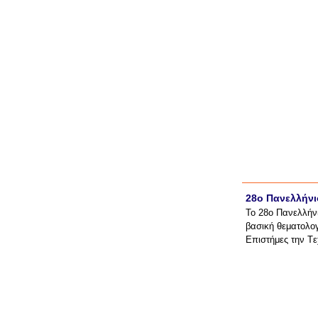
28ο Πανελλήνι
Το 28ο Πανελλήνι
βασική θεματολο
Επιστήμες την Tε