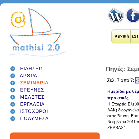
Αρχική
Σχε
Πηγές: Σεμ
ΕΙΔΗΣΕΙΣ
ΑΡΘΡΑ
εκπαιδευτικοί
Σελ. 7 από 7:
<
internet
applications
ΣΕΜΙΝΑΡΙΑ
εκπαίδευση
έρευνα
social networks
ΕΡΕΥΝΕΣ
Ημερίδα με θέ
technology
διαδίκτυο
μάθηση
google
ΜΕΛΕΤΕΣ
πρακτικές
σχολείο
students
παιδιά
γονείς
games
ΕΡΓΑΛΕΙΑ
Η Εταιρεία Ελεύθ
teacher
education
εργαλεία
twitter
ΛΑΚ) διοργανώνε
ΙΣΤΟΧΩΡΟΙ
class
facebook
infographic
εκπαίδευση: Εμπε
ΠΟΛΥΜΕΣΑ
μαθητές
κοινωνικά δίκτυα
τεχνολογία
Νοεμβρίου 2011 
school
student
διαγωνισμός
classroom
ΖΕΡΒΑΣ”.
social media