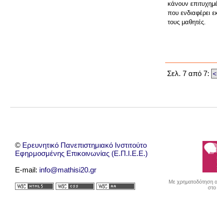
κάνουν επιτυχημέ
που ενδιαφέρει ε
τους μαθητές.
Σελ. 7 από 7:
<
©
Ερευνητικό Πανεπιστημιακό Ινστιτούτο
Εφηρμοσμένης Επικοινωνίας (Ε.Π.Ι.Ε.Ε.)
E-mail:
info@mathisi20.gr
Με χρηματοδότηση απ
στο