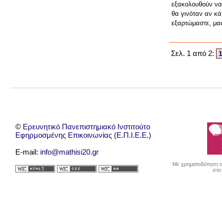
εξακολουθούν να 
θα γινόταν αν κά
εξαρτώμαστε, μας
Σελ. 1 από 2:
©
Ερευνητικό Πανεπιστημιακό Ινστιτούτο
Εφηρμοσμένης Επικοινωνίας (Ε.Π.Ι.Ε.Ε.)
E-mail:
info@mathisi20.gr
Με χρηματοδότηση απ
στο