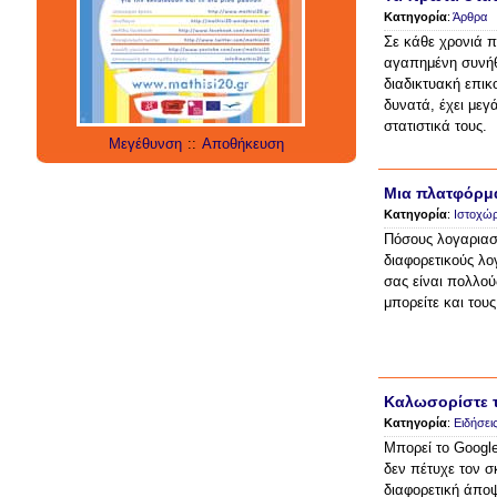
social networks
social media
Κατηγορία
:
Άρθρα
technology
έρευνα
Σε κάθε χρονιά π
internet
twitter
εργαλεία
applications
αγαπημένη συνήθ
διαδικτυακή επικ
δυνατά, έχει με
στατιστικά τους.
Μεγέθυνση
::
Αποθήκευση
Μια πλατφόρμα
Κατηγορία
:
Ιστοχώρ
Πόσους λογαριασμ
διαφορετικούς λο
σας είναι πολλού
μπορείτε και τους
Καλωσορίστε τ
Κατηγορία
:
Ειδήσει
Μπορεί το Google
δεν πέτυχε τον σ
διαφορετική άπο