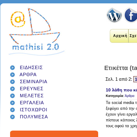
Αρχική
Σχε
Ετικέττα (t
ΕΙΔΗΣΕΙΣ
ΑΡΘΡΑ
Σελ. 1 από 2:
εκπαιδευτικοί
internet
ΣΕΜΙΝΑΡΙΑ
applications
εκπαίδευση
ΕΡΕΥΝΕΣ
έρευνα
social networks
10 λάθη που κ
technology
διαδίκτυο
μάθηση
google
ΜΕΛΕΤΕΣ
Κατηγορία
:
Άρθρα
σχολείο
students
παιδιά
γονείς
games
ΕΡΓΑΛΕΙΑ
Τα social media 
teacher
education
εργαλεία
twitter
ξεφύγει από την 
ΙΣΤΟΧΩΡΟΙ
class
facebook
infographic
έχουν γίνει εργαλ
ΠΟΛΥΜΕΣΑ
μαθητές
κοινωνικά δίκτυα
πίστευε κάποιος λ
τεχνολογία
school
student
τους αφού τα χρη
διαγωνισμός
classroom
social media