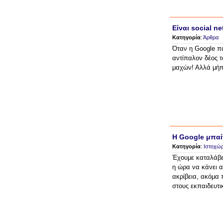
Είναι social n
Κατηγορία
:
Άρθρα
Όταν η Google πα
αντίπαλον δέος τ
μαχών! Αλλά μήπ
Η Google μπαί
Κατηγορία
:
Ιστοχώρ
Έχουμε καταλάβει
η ώρα να κάνει α
ακρίβεια, ακόμα 
στους εκπαιδευτι