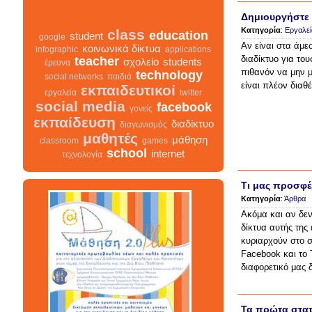
Δημιουργήστε 
Κατηγορία
:
Εργαλεί
class
education
Αν είναι στα άμε
student
google
κοινωνικά δίκτυα
διαδίκτυο για του
infographic
applications
teacher
σχολείο
students
πιθανόν να μην μ
έρευνα
technology
είναι πλέον διαθέ
social networks
παιδιά
εκπαιδευτικοί
εργαλεία
twitter
social media
facebook
γονείς
εκπαίδευση
διαδίκτυο
διαγωνισμός
μαθητές
μάθηση
classroom
games
school
internet
τεχνολογία
Τι μας προσφέρ
Κατηγορία
:
Άρθρα
Ακόμα και αν δεν
class
σχολείο
infographic
διαγωνισμός
δίκτυα αυτής της
facebook
teacher
διαδίκτυο
κυριαρχούν στο σ
μαθητές
κοινωνικά δίκτυα
γονείς
Facebook και το T
εκπαίδευση
students
διαφορετικό μας δ
εκπαιδευτικοί
classroom
google
school
student
τεχνολογία
παιδιά
games
education
Τα πρώτα στατι
μάθηση