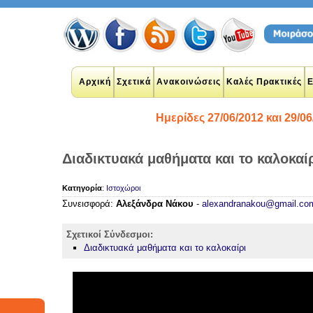
Αρχική
Σχετικά
Ανακοινώσεις
Καλές Πρακτικές
Ε
Ημερίδες 27/06/2012 και 29/06
Διαδικτυακά μαθήματα και το καλοκαί
plications
Κατηγορία
:
Ιστοχώροι
 networks
y
Συνεισφορά:
Αλεξάνδρα Νάκου
-
alexandranakou@gmail.co
google
udents
n
twitter
Σχετικοί Σύνδεσμοι:
ook
Διαδικτυακά μαθήματα και το καλοκαίρι
θητές
student