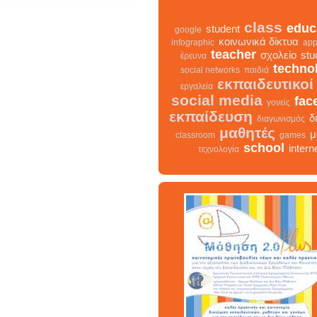
class
educ
student
google
κοινωνικά δίκτυα
infographic
app
teacher
σχολείο
stu
έρευνα
techno
social networks
παιδιά
εκπαιδευτικοί
εργαλεία
social media
fac
γονείς
εκπαίδευση
δ
διαγωνισμός
μαθητές
μ
classroom
games
school
intern
τεχνολογία
class
σχολείο
infographic
δια
facebook
teacher
διαδ
μαθ
κοινωνικά δίκτυα
γονείς
εκπαίδευση
studen
εκπαιδευτικοί
classroom
student
τεχνολογία
παιδιά
games
education
μάθηση
social n