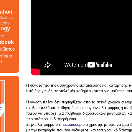
ation
lications
dents
logy
twitter
ebook
ιαδίκτυο
άθηση
et
Η δυνατότητα της ασύγχρονης εκπαίδευσης και κατάρτισης 
γωνισμός
Ιστό 2ης γενιάς αποτελεί μία καθημερινότητα για μαθητές, φο
ίκτυο
ητές
Η γνώση πλέον δεν περιορίζεται απο τα στενά χωρικά σύνορ
ts
σχολεία αλλά και καθηγητές δημιουργούν πλατφόρμες ή αναβα
πλέον να υπάρχει μία πληθώρα διαδικτυακών μαθημάτων και
google
περισσότεροι ενδιαφερόμενοι.
school
Στην πλατφόρμα
onlinecoursespro
ο χρήστης μπορεί να βρει
etworks
με την κατηγορία που τον ενδιαφέρει και τοπ χρονικό διάστημ