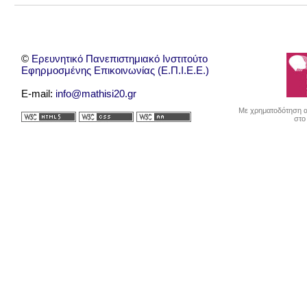
©
Ερευνητικό Πανεπιστημιακό Ινστιτούτο
Εφηρμοσμένης Επικοινωνίας (Ε.Π.Ι.Ε.Ε.)
E-mail:
info@mathisi20.gr
Με χρηματοδότηση απ
στο