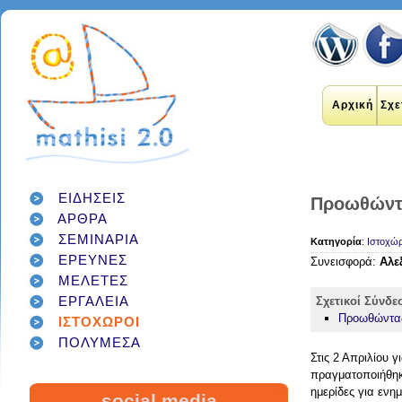
Αρχική
Σχε
ΕΙΔΗΣΕΙΣ
Προωθώντα
ΑΡΘΡΑ
ΣΕΜΙΝΑΡΙΑ
Κατηγορία
:
Ιστοχώρ
εκπαιδευτικοί
internet
ΕΡΕΥΝΕΣ
applications
Συνεισφορά:
Αλε
εκπαίδευση
ΜΕΛΕΤΕΣ
έρευνα
social networks
technology
διαδίκτυο
μάθηση
google
ΕΡΓΑΛΕΙΑ
Σχετικοί Σύνδε
σχολείο
students
παιδιά
γονείς
games
Προωθώντας
ΙΣΤΟΧΩΡΟΙ
teacher
education
εργαλεία
twitter
ΠΟΛΥΜΕΣΑ
class
facebook
infographic
Στις 2 Απριλίου γ
μαθητές
κοινωνικά δίκτυα
τεχνολογία
πραγματοποιήθηκ
school
student
διαγωνισμός
classroom
ημερίδες για ενη