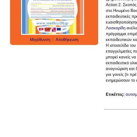
school
student
τεχνολογία
παιδιά
games
Action 2. Σκοπός
education
μάθηση
social networks
στο Ηνωμένο Βασί
social media
technology
έρευνα
εκπαιδευτικές πρ
internet
twitter
εργαλεία
applications
ευαισθητοποίησης
Λασκαρίδη
ανέλα
πρόγραμμα επιμό
Μεγέθυνση
::
Αποθήκευση
εκπαιδευτικών κα
Η ιστοσελίδα του
επαγγελματίες πο
μπορεί κανείς να
εκπαιδευτικό υλι
αναγνώριση και δ
για γονείς (τι π
ενημερώσουν το σ
Ετικέττες:
αυτισ