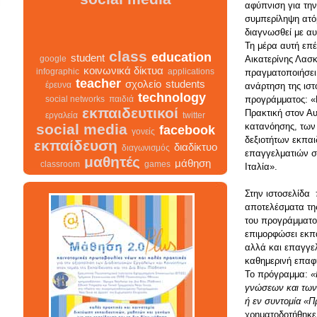
social media
αφύπνιση για τη
συμπερίληψη ατό
διαγνωσθεί με αυ
Τη μέρα αυτή επέ
class
Αικατερίνης Λασ
education
student
google
πραγματοποιήσει
κοινωνικά δίκτυα
infographic
applications
ανάρτηση της ιστ
teacher
σχολείο
students
έρευνα
προγράμματος: 
technology
social networks
παιδιά
Πρακτική στον Αυ
εκπαιδευτικοί
εργαλεία
twitter
κατανόησης, των
social media
facebook
γονείς
δεξιοτήτων εκπα
εκπαίδευση
διαδίκτυο
επαγγελματιών σ
διαγωνισμός
μαθητές
Ιταλία».
μάθηση
classroom
games
school
internet
τεχνολογία
Στην ιστοσελίδα 
αποτελέσματα της
του προγράμματ
επιμορφώσει εκπ
class
σχολείο
infographic
διαγωνισμός
αλλά και επαγγελ
facebook
teacher
διαδίκτυο
καθημερινή επαφή
μαθητές
κοινωνικά δίκτυα
γονείς
Το πρόγραμμα:
«
εκπαίδευση
students
γνώσεων και των 
εκπαιδευτικοί
ή εν συντομία «
classroom
google
χρηματοδοτήθηκε