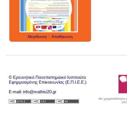
social media
technology
έρευνα
internet
twitter
εργαλεία
applications
Μεγέθυνση
::
Αποθήκευση
©
Ερευνητικό Πανεπιστημιακό Ινστιτούτο
Εφηρμοσμένης Επικοινωνίας (Ε.Π.Ι.Ε.Ε.)
E-mail:
info@mathisi20.gr
Με χρηματοδότηση απ
στο