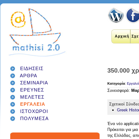
Αρχική
Σχε
ΕΙΔΗΣΕΙΣ
350.000 χρ
ΑΡΘΡΑ
εκπαιδευτικοί
internet
applications
ΣΕΜΙΝΑΡΙΑ
Κατηγορία
:
Εργαλεί
εκπαίδευση
έρευνα
social networks
ΕΡΕΥΝΕΣ
Συνεισφορά:
Μαρ
technology
διαδίκτυο
μάθηση
google
ΜΕΛΕΤΕΣ
σχολείο
students
παιδιά
γονείς
games
ΕΡΓΑΛΕΙΑ
teacher
education
Σχετικοί Σύνδε
εργαλεία
twitter
class
Greek Histo
ΙΣΤΟΧΩΡΟΙ
facebook
infographic
μαθητές
ΠΟΛΥΜΕΣΑ
κοινωνικά δίκτυα
τεχνολογία
Ένα νέο applicat
school
student
διαγωνισμός
classroom
Πρόκειται για μι
social media
της
Ελλάδας
,
από