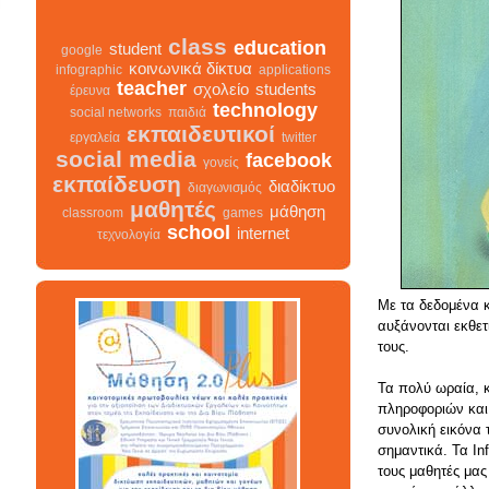
class
education
student
google
κοινωνικά δίκτυα
infographic
applications
teacher
σχολείο
students
έρευνα
technology
social networks
παιδιά
εκπαιδευτικοί
εργαλεία
twitter
social media
facebook
γονείς
εκπαίδευση
διαδίκτυο
διαγωνισμός
μαθητές
μάθηση
classroom
games
school
internet
τεχνολογία
Με τα δεδομένα 
αυξάνονται εκθετ
class
σχολείο
infographic
διαγωνισμός
τους.
facebook
teacher
διαδίκτυο
μαθητές
κοινωνικά δίκτυα
γονείς
Τα πολύ ωραία, 
εκπαίδευση
students
πληροφοριών και 
εκπαιδευτικοί
συνολική εικόνα
classroom
google
school
σημαντικά. Τα In
student
τεχνολογία
παιδιά
games
education
τους μαθητές μας
μάθηση
social networks