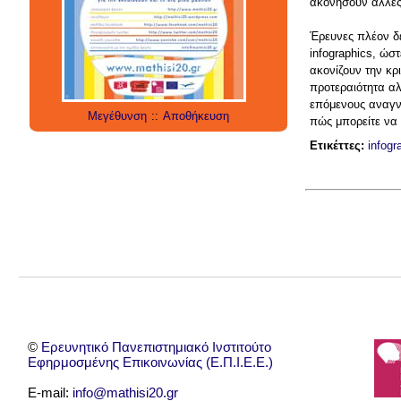
ακονήσουν άλλες
social media
technology
έρευνα
internet
twitter
εργαλεία
applications
Έρευνες πλέον δε
infographics, ώσ
ακονίζουν την κρ
προτεραιότητα αλ
επόμενους αναγνώ
Μεγέθυνση
::
Αποθήκευση
πώς μπορείτε να 
Ετικέττες:
infogr
©
Ερευνητικό Πανεπιστημιακό Ινστιτούτο
Εφηρμοσμένης Επικοινωνίας (Ε.Π.Ι.Ε.Ε.)
E-mail:
info@mathisi20.gr