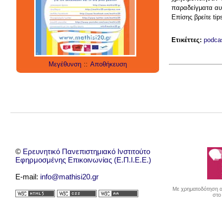
social media
technology
έρευνα
παραδείγματα αυτ
internet
twitter
εργαλεία
applications
Επίσης βρείτε ti
Ετικέττες:
podca
Μεγέθυνση
::
Αποθήκευση
©
Ερευνητικό Πανεπιστημιακό Ινστιτούτο
Εφηρμοσμένης Επικοινωνίας (Ε.Π.Ι.Ε.Ε.)
E-mail:
info@mathisi20.gr
Με χρηματοδότηση απ
στο