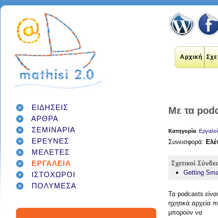
Αρχική
Σχε
ΕΙΔΗΣΕΙΣ
Με τα pod
ΑΡΘΡΑ
εκπαιδευτικοί
internet
applications
ΣΕΜΙΝΑΡΙΑ
εκπαίδευση
Κατηγορία
:
Εργαλεί
έρευνα
social networks
ΕΡΕΥΝΕΣ
technology
Συνεισφορά:
Ελέ
διαδίκτυο
μάθηση
google
σχολείο
students
ΜΕΛΕΤΕΣ
παιδιά
γονείς
games
teacher
education
εργαλεία
twitter
ΕΡΓΑΛΕΙΑ
Σχετικοί Σύνδε
class
facebook
Getting Sma
infographic
ΙΣΤΟΧΩΡΟΙ
μαθητές
κοινωνικά δίκτυα
τεχνολογία
ΠΟΛΥΜΕΣΑ
school
student
διαγωνισμός
classroom
Τα podcasts είνα
social media
ηχητικά αρχεία π
μπορούν να