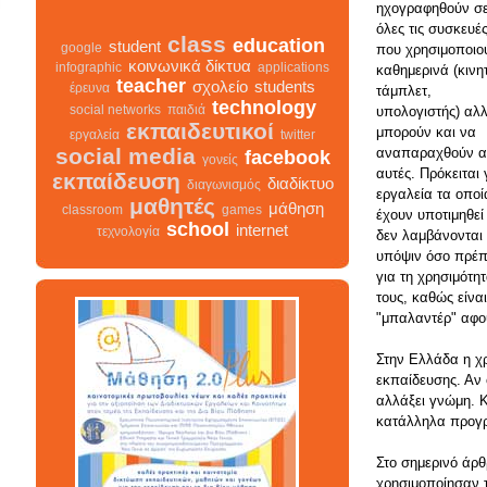
ηχογραφηθούν σ
όλες τις συσκευέ
που χρησιμοποιο
class
education
student
google
καθημερινά (κινη
κοινωνικά δίκτυα
infographic
applications
τάμπλετ,
teacher
σχολείο
students
έρευνα
υπολογιστής) αλ
technology
social networks
παιδιά
μπορούν και να
εκπαιδευτικοί
εργαλεία
twitter
αναπαραχθούν 
social media
facebook
γονείς
αυτές. Πρόκειται 
εκπαίδευση
διαδίκτυο
εργαλεία τα οποί
διαγωνισμός
μαθητές
έχουν υποτιμηθεί
μάθηση
classroom
games
δεν λαμβάνονται
school
internet
τεχνολογία
υπόψιν όσο πρέπ
για τη χρησιμότη
τους, καθώς είνα
"μπαλαντέρ" αφού
class
σχολείο
infographic
διαγωνισμός
facebook
teacher
διαδίκτυο
Στην Ελλάδα η χρ
μαθητές
κοινωνικά δίκτυα
γονείς
εκπαίδευσης. Αν 
εκπαίδευση
students
αλλάξει γνώμη. Κ
εκπαιδευτικοί
κατάλληλα προγρά
classroom
google
school
student
τεχνολογία
παιδιά
games
Στο σημερινό άρθ
education
μάθηση
social networks
χρησιμοποίησαν 