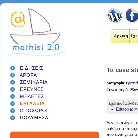
Αρχική
Σχε
ΕΙΔΗΣΕΙΣ
Τα case st
ΑΡΘΡΑ
εκπαιδευτικοί
internet
applications
ΣΕΜΙΝΑΡΙΑ
εκπαίδευση
Κατηγορία
:
Εργαλεί
έρευνα
social networks
ΕΡΕΥΝΕΣ
technology
Συνεισφορά:
Ελέ
διαδίκτυο
μάθηση
google
σχολείο
ΜΕΛΕΤΕΣ
students
παιδιά
γονείς
games
teacher
education
εργαλεία
twitter
ΕΡΓΑΛΕΙΑ
Σχετικοί Σύνδε
class
facebook
Edutopia: M
infographic
ΙΣΤΟΧΩΡΟΙ
μαθητές
κοινωνικά δίκτυα
τεχνολογία
ΠΟΛΥΜΕΣΑ
school
student
Δεν είναι λίγα τα
διαγωνισμός
classroom
social media
μαθήματα στο σχ
που είναι γεμάτα