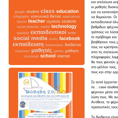
και ατελείωτα κε
οι μαθητές δυσκο
και να κατανοήσ
class
education
student
google
να θυμούνται. Οι
κοινωνικά δίκτυα
infographic
applications
εκπαιδευτικοί όλ
teacher
σχολείο
students
έρευνα
βαθμίδων ψάχνο
technology
social networks
παιδιά
τρόπους να λύσο
εκπαιδευτικοί
εργαλεία
twitter
το πρόβλημα και
social media
facebook
γονείς
βοηθήσουν τους 
εκπαίδευση
διαδίκτυο
τους να κρατήσο
διαγωνισμός
μαθητές
απο τις ατελείωτε
μάθηση
classroom
games
πληροφορίες λα
school
internet
τεχνολογία
θα τους φανούν 
στο μέλλον τους,
τους και στην ερ
class
σχολείο
infographic
διαγωνισμός
Σε αυτό έρχονται
facebook
teacher
διαδίκτυο
τα... case studi
μαθητές
κοινωνικά δίκτυα
γονείς
φέρνουν μέσα στη
εκπαίδευση
students
λύση τους. Με αυτ
εκπαιδευτικοί
Αντίθετα, το φέρ
classroom
google
προσωπικές τους
school
student
τεχνολογία
παιδιά
games
education
μάθηση
social networks
Το διαδίκτυο είν