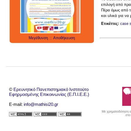
social media
technology
έρευνα
επιλογή από πραγ
internet
twitter
εργαλεία
applications
Πέρα όμως από τα
και υλικά για να
Ετικέττες:
case s
Μεγέθυνση
::
Αποθήκευση
©
Ερευνητικό Πανεπιστημιακό Ινστιτούτο
Εφηρμοσμένης Επικοινωνίας (Ε.Π.Ι.Ε.Ε.)
E-mail:
info@mathisi20.gr
Με χρηματοδότηση απ
στο