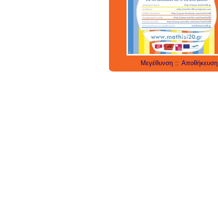
social media
tech
έρευνα
internet
twitter
εργαλεία
applica
Μεγέθυνση
::
Αποθήκευση