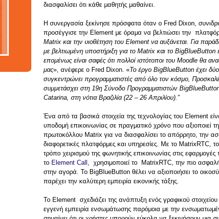
nology
διασφαλίσει ότι κάθε μαθητής μαθαίνει.
tions
Η συνεργασία ξεκίνησε πρόσφατα όταν ο Fred Dixon, συνιδρυ
προσέγγισε την Element με όραμα να βελτιώσει την πλατφό
Matrix και την υιοθέτηση του Element να αυξάνεται. Για παρά
με βελτιωμένη υποστήριξη για το Matrix και το BigBlueButton
επομένως είναι σαφές ότι πολλοί ιστότοποι του Moodle θα αν
μας
», ανέφερε ο Fred Dixon. «
Το έργο BigBlueButton έχει δύ
συγκεντρώνει προγραμματιστές από όλο τον κόσμο, Προσκαλέ
συμμετάσχει στη 19η Σύνοδο Προγραμματιστών BigBlueButton
Catarina, στη νότια Βραζιλία (22 – 26 Απριλίου).”
Ένα από τα βασικά στοιχεία της τεχνολογίας του Element είν
υποδομή επικοινωνίας σε πραγματικό χρόνο που αξιοποιεί 
πρωτοκόλλου Matrix για να διασφαλίσει το απόρρητο, την ασφ
διαφορετικές πλατφόρμες και υπηρεσίες. Με το MatrixRTC, τ
τρόπο χειρισμού της φωνητικής επικοινωνίας στις εφαρμογές
το
Element Call
, χρησιμοποιεί το MatrixRTC, την πιο ασφαλ
στην αγορά. Το BigBlueButton θέλει να αξιοποιήσει το οικοσύ
παρέχει την καλύτερη εμπειρία εικονικής τάξης.
Το Element σχεδιάζει της ανάπτυξη ενός γραφικού στοιχείου
εγγενή εμπειρία ενσωμάτωσης παρόμοια με την ενσωματωμένη
σημαίνει ότι οι χρήστες μπορούν εύκολα να ξεκινήσουν μια 