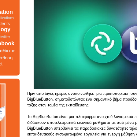
ation
lications
dents
logy
twitter
ebook
ιαδίκτυο
άθηση
et
Πριν από λίγες ημέρες ανακοινώθηκε μια πρωτοποριακή συνε
γωνισμός
ίκτυο
BigBlueButton, σηματοδοτώντας ένα σημαντικό βήμα προόδου 
ητές
τάξης στον τομέα της εκπαίδευσης.
ts
Το BigBlueButton είναι μια πλατφόρμα ανοιχτού λογισμικού 
google
διδάσκουν αποτελεσματικά εικονικά μαθήματα με αυξημένα 
school
BigBlueButton υπερβαίνει τις παραδοσιακές δυνατότητες τηλ
etworks
εκπαιδευτικούς ενσωματωμένα εργαλεία για ενεργή μάθηση κ