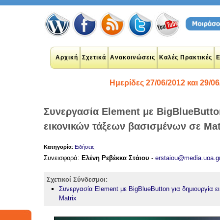
Αρχική
Σχετικά
Ανακοινώσεις
Καλές Πρακτικές
Ε
Ημερίδες 27/06/2012 και 29/06
Συνεργασία Element με BigBlueButto
εικονικών τάξεων βασισμένων σε Mat
plications
 networks
y
google
Κατηγορία
:
Ειδήσεις
udents
Συνεισφορά:
Ελένη Ρεβέκκα Στάιου
-
erstaiou@media.uoa.g
n
twitter
ook
Σχετικοί Σύνδεσμοι:
θητές
Συνεργασία Element με BigBlueButton για δημιουργία 
student
Matrix