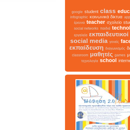
class
educ
student
google
κοινωνικά δίκτυα
infographic
app
teacher
σχολείο
stu
έρευνα
techno
social networks
παιδιά
εκπαιδευτικοί
εργαλεία
social media
fac
γονείς
εκπαίδευση
δ
διαγωνισμός
μαθητές
μ
classroom
games
school
intern
τεχνολογία
class
σχολείο
infographic
δια
facebook
teacher
διαδ
μαθ
κοινωνικά δίκτυα
γονείς
εκπαίδευση
studen
εκπαιδευτικοί
classroom
student
τεχνολογία
παιδιά
games
education
μάθηση
social n