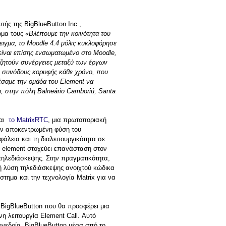
τής της BigBlueButton Inc.,
ρμα τους
«Βλέπουμε την κοινότητα του
δειγμα, το Moodle 4.4 μόλις κυκλοφόρησε
 είναι επίσης ενσωματωμένο στο Moodle,
αζητούν συνέργειες μεταξύ των έργων
ο συνόδους κορυφής κάθε χρόνο, που
σαμε την ομάδα του Element να
, στην πόλη Balneário Camboriú, Santa
αι
το MatrixRTC
, μια πρωτοποριακή
την αποκεντρωμένη φύση του
άλεια και τη διαλειτουργικότητα σε
ο element στοχεύει επανάσταση στον
 τηλεδιάσκεψης. Στην πραγματικότητα,
ή λύση τηλεδιάσκεψης ανοιχτού κώδικα
στημα και την τεχνολογία Matrix για να
 BigBlueButton που θα προσφέρει μια
 λειτουργία Element Call. Αυτό
συνεδρία BigBlueButton μέσα από το