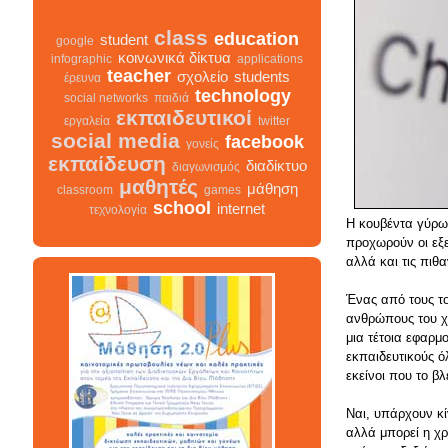
class
education
student
google
κοινωνικά δίκτυα
infographic
applications
teacher
σχολείο
students
έρευνα
technology
social networks
παιδιά
εκπαιδευτικοί
εργαλεία
twitter
social media
facebook
γονείς
εκπαίδευση
διαδίκτυο
διαγωνισμός
μαθητές
μάθηση
classroom
games
school
internet
τεχνολογία
Η κουβέντα γύρω 
προχωρούν οι εξε
αλλά και τις πιθ
class
σχολείο
Ένας από τους το
infographic
διαγωνισμός
facebook
teacher
ανθρώπους του χώ
διαδίκτυο
μαθητές
μια τέτοια εφαρμο
κοινωνικά δίκτυα
γονείς
εκπαιδευτικούς ό
εκπαίδευση
students
εκείνοι που το β
εκπαιδευτικοί
classroom
google
school
student
τεχνολογία
παιδιά
games
Ναι, υπάρχουν κί
education
μάθηση
social networks
αλλά μπορεί η χρ