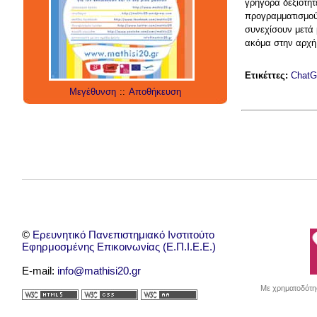
social media
technology
γρήγορα δεξιότη
έρευνα
internet
προγραμματισμού.
twitter
εργαλεία
applications
συνεχίσουν μετά μ
ακόμα στην αρχ
Ετικέττες:
Chat
Μεγέθυνση
::
Αποθήκευση
©
Ερευνητικό Πανεπιστημιακό Ινστιτούτο
Εφηρμοσμένης Επικοινωνίας (Ε.Π.Ι.Ε.Ε.)
E-mail:
info@mathisi20.gr
Με χρηματοδότησ