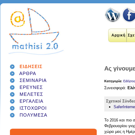
Αρχική
Σχε
ΕΙΔΗΣΕΙΣ
Ας γίνουμ
ΑΡΘΡΑ
εκπαιδευτικοί
internet
applications
ΣΕΜΙΝΑΡΙΑ
εκπαίδευση
Κατηγορία
:
Ειδήσει
έρευνα
social networks
ΕΡΕΥΝΕΣ
technology
Συνεισφορά:
Ελέ
διαδίκτυο
μάθηση
google
σχολείο
ΜΕΛΕΤΕΣ
students
παιδιά
γονείς
games
teacher
education
εργαλεία
twitter
ΕΡΓΑΛΕΙΑ
Σχετικοί Σύνδε
class
facebook
SaferInterne
infographic
ΙΣΤΟΧΩΡΟΙ
μαθητές
κοινωνικά δίκτυα
τεχνολογία
ΠΟΛΥΜΕΣΑ
school
student
Το 2016 και πιο 
διαγωνισμός
classroom
social media
Φεβρουαρίου γιορ
χώρα μας η Ημέρ