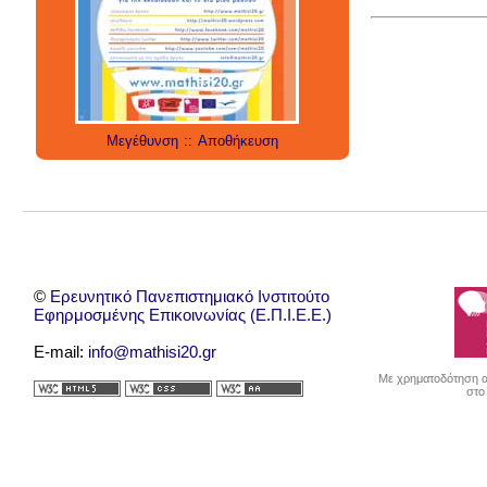
social media
technology
έρευνα
internet
twitter
εργαλεία
applications
Μεγέθυνση
::
Αποθήκευση
©
Ερευνητικό Πανεπιστημιακό Ινστιτούτο
Εφηρμοσμένης Επικοινωνίας (Ε.Π.Ι.Ε.Ε.)
E-mail:
info@mathisi20.gr
Με χρηματοδότηση απ
στο