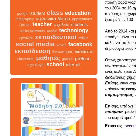
πρώτη φορά γιορ
του 2004 σε 16 
αριθμός των χωρ
class
education
student
google
ξεπερνά τις 100.
κοινωνικά δίκτυα
infographic
applications
teacher
σχολείο
students
έρευνα
Από το 2014 και 
technology
social networks
παιδιά
προάγει μόνο το 
εκπαιδευτικοί
εργαλεία
twitter
καλεί να παίξουμ
social media
facebook
γονείς
δημιουργία ενός 
εκπαίδευση
διαδίκτυο
διαγωνισμός
μαθητές
Όπως χαρακτηρισ
μάθηση
classroom
games
εκπαιδευτικών κα
school
internet
τεχνολογία
ενός καλύτερου Δι
διαδικτυακή φήμη
Επίσης, είναι ση
παίρνοντας
ενερ
class
σχολείο
infographic
διαγωνισμός
συμπεριφοράς
,
facebook
teacher
διαδίκτυο
μαθητές
κοινωνικά δίκτυα
γονείς
Επίσης, υπάρχει 
εκπαίδευση
students
ποιήματα, με έω
εκπαιδευτικοί
του εκφοβισμού /
classroom
google
school
student
τεχνολογία
παιδιά
games
Ετικέττες:
securi
education
μάθηση
social networks