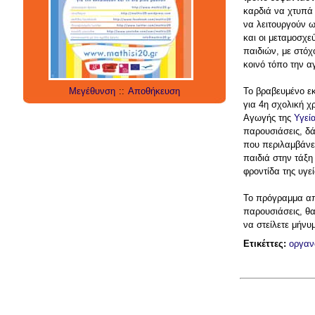
καρδιά να χτυπά
να λειτουργούν 
και οι μεταμοσχε
παιδιών, με στόχ
κοινό τόπο την α
Μεγέθυνση
::
Αποθήκευση
Το βραβευμένο εκ
για 4η σχολική 
Αγωγής της
Υγεί
παρουσιάσεις, δά
που περιλαμβάνει
παιδιά στην τάξη
φροντίδα της υγε
Το πρόγραμμα απε
παρουσιάσεις, θα
να στείλετε μήνυ
Ετικέττες:
οργαν