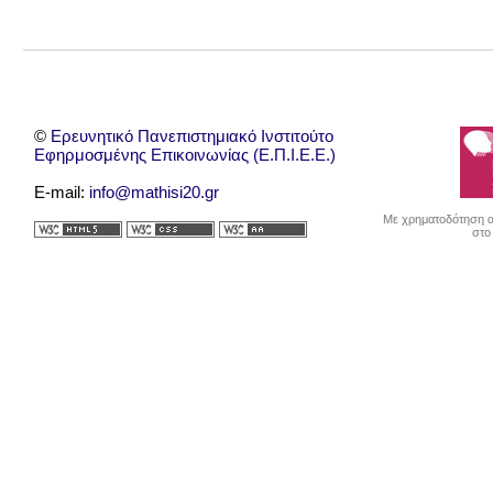
©
Ερευνητικό Πανεπιστημιακό Ινστιτούτο
Εφηρμοσμένης Επικοινωνίας (Ε.Π.Ι.Ε.Ε.)
E-mail:
info@mathisi20.gr
Με χρηματοδότηση απ
στο