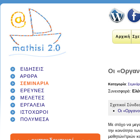
Αρχική
Σχε
class
σχολείο
infographic
διαγωνισμός
facebook
teacher
διαδίκτυο
ΕΙΔΗΣΕΙΣ
Οι «Οργαν
μαθητές
κοινωνικά δίκτυα
ΑΡΘΡΑ
γονείς
εκπαίδευση
students
ΣΕΜΙΝΑΡΙΑ
Κατηγορία
:
Σεμινάρ
εκπαιδευτικοί
ΕΡΕΥΝΕΣ
classroom
google
Συνεισφορά:
Ελέ
school
student
τεχνολογία
παιδιά
games
ΜΕΛΕΤΕΣ
education
μάθηση
social networks
ΕΡΓΑΛΕΙΑ
Σχετικοί Σύνδε
social media
technology
έρευνα
Οι «Οργανού
ΙΣΤΟΧΩΡΟΙ
internet
twitter
εργαλεία
applications
ΠΟΛΥΜΕΣΑ
Με στόχο να μεγ
την κοινότητα τω
μαθητών/τριών κ