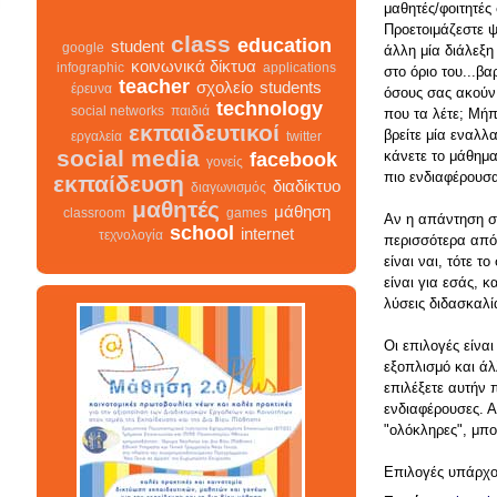
μαθητές/φοιτητές
Προετοιμάζεστε 
class
άλλη μία διάλεξη
education
student
google
στο όριο του...βα
κοινωνικά δίκτυα
infographic
applications
όσους σας ακούν
teacher
σχολείο
students
έρευνα
που τα λέτε; Μή
technology
social networks
παιδιά
βρείτε μία εναλλ
εκπαιδευτικοί
εργαλεία
twitter
κάνετε το μάθημα
social media
facebook
γονείς
πιο ενδιαφέρουσα
εκπαίδευση
διαδίκτυο
διαγωνισμός
μαθητές
Αν η απάντηση σ
μάθηση
classroom
games
περισσότερα απ
school
internet
τεχνολογία
είναι ναι, τότε τ
είναι για εσάς, κ
λύσεις διδασκαλί
class
σχολείο
infographic
διαγωνισμός
Οι επιλογές είνα
facebook
teacher
διαδίκτυο
εξοπλισμό και άλ
μαθητές
κοινωνικά δίκτυα
γονείς
επιλέξετε αυτήν 
εκπαίδευση
students
ενδιαφέρουσες. 
εκπαιδευτικοί
"ολόκληρες", μπο
classroom
google
school
student
τεχνολογία
παιδιά
games
Επιλογές υπάρχου
education
μάθηση
social networks