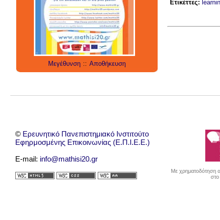
social media
technology
Ετικέττες:
learni
έρευνα
internet
twitter
εργαλεία
applications
Μεγέθυνση
::
Αποθήκευση
©
Ερευνητικό Πανεπιστημιακό Ινστιτούτο
Εφηρμοσμένης Επικοινωνίας (Ε.Π.Ι.Ε.Ε.)
E-mail:
info@mathisi20.gr
Με χρηματοδότηση απ
στο