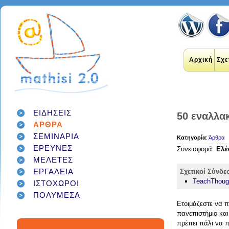
Αρχική
Σχε
ΕΙΔΗΣΕΙΣ
50 εναλλακ
ΑΡΘΡΑ
εκπαιδευτικοί
internet
applications
ΣΕΜΙΝΑΡΙΑ
εκπαίδευση
Κατηγορία
:
Άρθρα
έρευνα
social networks
ΕΡΕΥΝΕΣ
technology
διαδίκτυο
μάθηση
Συνεισφορά:
Ελέ
google
σχολείο
students
ΜΕΛΕΤΕΣ
παιδιά
γονείς
games
teacher
education
εργαλεία
twitter
ΕΡΓΑΛΕΙΑ
Σχετικοί Σύνδε
class
facebook
infographic
TeachThough
ΙΣΤΟΧΩΡΟΙ
μαθητές
κοινωνικά δίκτυα
τεχνολογία
ΠΟΛΥΜΕΣΑ
school
student
διαγωνισμός
classroom
Ετοιμάζεστε να π
social media
πανεπιστήμιο και
πρέπει πάλι να π