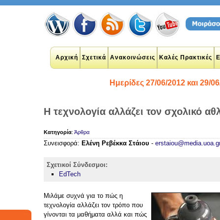
Αρχική
Σχετικά
Ανακοινώσεις
Καλές Πρακτικές
Ε
Ημερίδες 27/06/2012 και 29/06
Η τεχνολογία αλλάζει τον σχολικό αθ
plications
Κατηγορία
:
Άρθρα
 networks
Συνεισφορά:
Ελένη Ρεβέκκα Στάιου
-
erstaiou@media.uoa.g
y
google
udents
Σχετικοί Σύνδεσμοι:
n
twitter
EdTech
ook
θητές
Μιλάμε συχνά για το πώς η
student
τεχνολογία αλλάζει τον τρόπο που
γίνονται τα μαθήματα αλλά και πώς