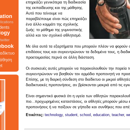
επηρεάζει γενικότερα τη διαδικασία
της εκπαίδευσης και της μάθησης.
Αυτό που τείνουμε να
ation
παραβλέπουμε είναι πώς επηρεάζει
ένα άλλο κομμάτι της σχολικής
lications
dents
ζωής: το μάθημα της γυμναστικής
logy
αλλά και τον σχολικό αθλητισμό.
twitter
Με όλα αυτά τα εξαρτήματα που μπορούν πλέον να φορούν οι 
ebook
επιδόσεις τους και συγκεντρώνουν τα δεδομένα τους, η διαδι
ιαδίκτυο
προετοιμασίας περνά σε άλλη διάσταση.
άθηση
et
Οι συσκευές αυτές μπορούν να παρακολουθούν την πορεία τ
συγκεντρώνουν να βοηθούν τον αρμόδιο προπονητή να προσ
Επίσης, με τη διαρκή σύνδεση στο διαδίκτυο οι μικροί αθλητ
διαδικτυακές προπονήσεις, αν βρίσκονται μακριά από τις εγκ
γωνισμός
Είναι σημαντικό φυσικά ότι η υγεία των αθλητών παρακολουθ
ίκτυο
πιο...προχωρημένες καταστάσεις, οι αθλητές μπορούν μέσω 
ητές
προπονήσεις ή να παίξουν σε γήπεδα και συνθήκες που απέχ
ts
Ετικέττες:
technology
,
student
,
school
,
education
,
teacher
,
we
google
school
etworks