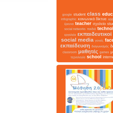
class
educ
student
google
κοινωνικά δίκτυα
infographic
app
teacher
σχολείο
stu
έρευνα
techno
social networks
παιδιά
εκπαιδευτικοί
εργαλεία
social media
fac
γονείς
εκπαίδευση
δ
διαγωνισμός
μαθητές
μ
classroom
games
school
intern
τεχνολογία
class
σχολείο
infographic
δια
facebook
teacher
διαδ
μαθ
κοινωνικά δίκτυα
γονείς
εκπαίδευση
studen
εκπαιδευτικοί
classroom
student
τεχνολογία
παιδιά
games
education
μάθηση
social n