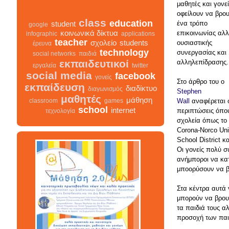
μαθητές και γονεί
οφείλουν να βρο
ένα τρόπο
class
education
student
google
επικοινωνίας αλλ
κοινωνικά δίκτυα
infographic
applications
ουσιαστικής
teacher
σχολείο
students
έρευνα
συνεργασίας και
technology
social networks
παιδιά
αλληλεπίδρασης
εκπαιδευτικοί
εργαλεία
twitter
social media
facebook
Στο άρθρο του ο
γονείς
εκπαίδευση
Stephen
διαδίκτυο
διαγωνισμός
Wall
αναφέρεται σ
μαθητές
μάθηση
classroom
games
περιπτώσεις όπο
school
internet
τεχνολογία
σχολεία όπως το
Corona-Norco Uni
School District 
Οι γονείς πολύ 
class
σχολείο
infographic
διαγωνισμός
ανήμποροι να κα
facebook
teacher
διαδίκτυο
μποορύσουν να β
μαθητές
κοινωνικά δίκτυα
γονείς
εκπαίδευση
Στα κέντρα αυτά 
students
μπορούν να βρουν
εκπαιδευτικοί
classroom
google
τα παιδιά τους α
school
student
τεχνολογία
παιδιά
games
προσοχή των παι
education
μάθηση
social networks