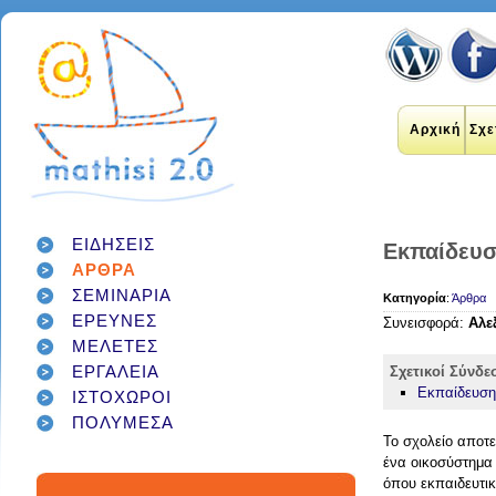
Αρχική
Σχε
ΕΙΔΗΣΕΙΣ
Εκπαίδευ
ΑΡΘΡΑ
εκπαιδευτικοί
internet
applications
ΣΕΜΙΝΑΡΙΑ
Κατηγορία
:
Άρθρα
εκπαίδευση
έρευνα
social networks
ΕΡΕΥΝΕΣ
Συνεισφορά:
Αλε
technology
διαδίκτυο
μάθηση
google
ΜΕΛΕΤΕΣ
σχολείο
students
παιδιά
γονείς
games
teacher
education
ΕΡΓΑΛΕΙΑ
Σχετικοί Σύνδε
εργαλεία
twitter
class
Εκπαίδευση
facebook
ΙΣΤΟΧΩΡΟΙ
infographic
μαθητές
κοινωνικά δίκτυα
ΠΟΛΥΜΕΣΑ
τεχνολογία
school
Το σχολείο αποτε
student
διαγωνισμός
classroom
ένα οικοσύστημα
social media
όπου εκπαιδευτικ