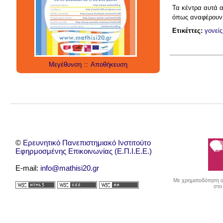
social media
technology
έρευνα
Τα κέντρα αυτά α
internet
twitter
εργαλεία
applications
όπως αναφέρουν 
Ετικέττες:
γονείς
Μεγέθυνση
::
Αποθήκευση
©
Ερευνητικό Πανεπιστημιακό Ινστιτούτο
Εφηρμοσμένης Επικοινωνίας (Ε.Π.Ι.Ε.Ε.)
E-mail:
info@mathisi20.gr
Με χρηματοδότηση απ
στο